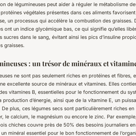
n de légumineuses peut aider à réguler le métabolisme des
s protéines végétales présentes dans ces aliments favorisent
e, un processus qui accélère la combustion des graisses. D
 ont un indice glycémique bas, ce qui signifie qu’elles libè
s sucres dans le sang, évitant ainsi les pics d’insuline propi
s graisses.
mineuses : un trésor de minéraux et vitamin
uses ne sont pas seulement riches en protéines et fibres, e
ne excellente source de minéraux et vitamines. Elles contie
es vitamines B, essentielles pour le fonctionnement du sy
a production d’énergie, ainsi que de la vitamine E, un puiss
. De plus, ces légumes secs sont particulièrement riches en
r, le calcium, le magnésium ou encore le zinc. Par exemple
pois chiches couvre près de 50% des besoins journaliers en
n minéral essentiel pour le bon fonctionnement de l’organi