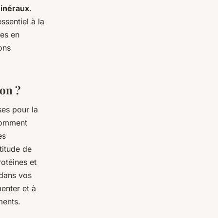
minéraux
.
ssentiel à la
hes en
ons
on ?
es pour la
 comment
es
titude de
otéines et
 dans vos
enter et à
ments.