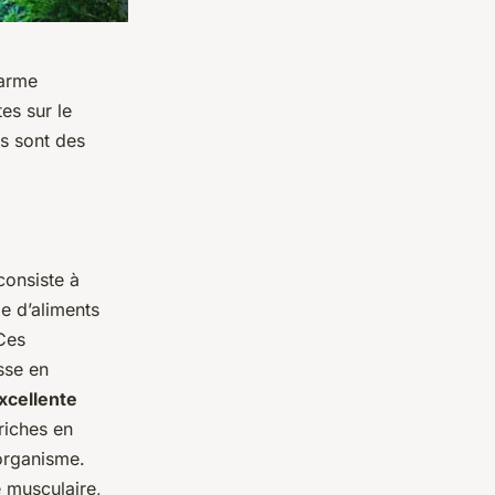
’arme
es sur le
es sont des
consiste à
e d’aliments
 Ces
sse en
xcellente
 riches en
organisme.
 musculaire,