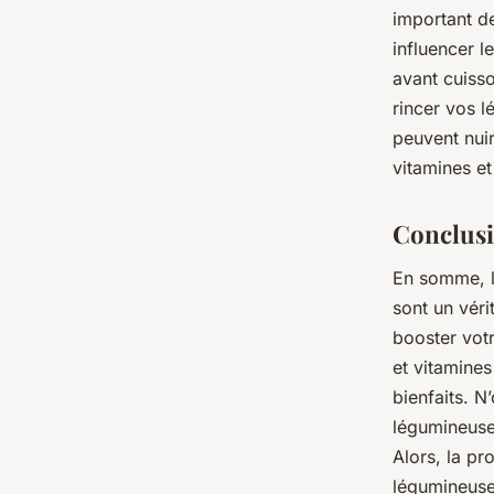
important d
influencer l
avant cuisso
rincer vos 
peuvent nuir
vitamines et
Conclus
En somme, l
sont un véri
booster votr
et vitamines
bienfaits. 
légumineuse
Alors, la pr
légumineuse