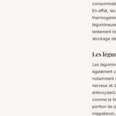
consommatio
En effet, le
thermogenès
légumineuses
lentement le
stockage de
Les légu
Les légumine
également u
notamment d
nerveux et l
antioxydant
comme le fe
portion de 
magnésium, u