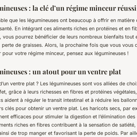
mineuses : la clé d’un régime minceur réussi
iable que les légumineuses ont beaucoup à offrir en matière
santé. En intégrant ces aliments riches en protéines et en fi
, vous pourrez bénéficier de leurs nombreux bienfaits tout 
a perte de graisses. Alors, la prochaine fois que vous vou
 pour votre régime minceur, pensez aux légumineuses !
mineuses : un atout pour un ventre plat
’un ventre plat ? Les légumineuses sont vos alliées de choi
fet, grâce à leurs richesses en fibres et protéines végétales
 aident à réguler le transit intestinal et à réduire les ballo
s clés pour obtenir un ventre plat. Les haricots secs, par e
ment efficaces pour stimuler la digestion et l’élimination de
iments riches en fibres contribuent à la sensation de satiété
nsi de trop manger et favorisant la perte de poids. Par aill