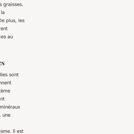
 graisses.
 la
e plus, les
rent
ces au
es
lles sont
nnent
stème
ant
 minéraux
, une
sme. Il est