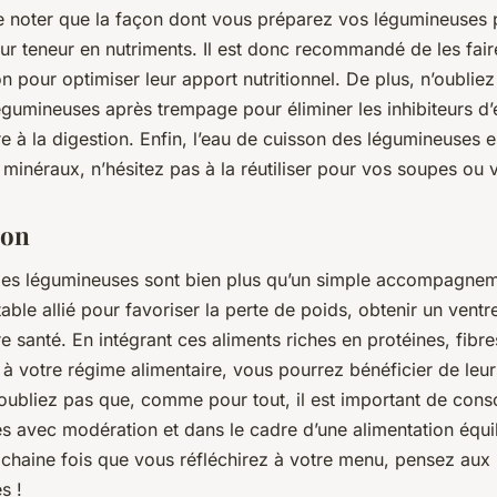
e noter que la façon dont vous préparez vos légumineuses 
eur teneur en nutriments. Il est donc recommandé de les fai
n pour optimiser leur apport nutritionnel. De plus, n’oublie
légumineuses après trempage pour éliminer les inhibiteurs d
e à la digestion. Enfin, l’eau de cuisson des légumineuses e
 minéraux, n’hésitez pas à la réutiliser pour vos soupes ou 
ion
es légumineuses sont bien plus qu’un simple accompagneme
table allié pour favoriser la perte de poids, obtenir un ventre
e santé. En intégrant ces aliments riches en protéines, fibr
 à votre régime alimentaire, vous pourrez bénéficier de le
N’oubliez pas que, comme pour tout, il est important de con
s avec modération et dans le cadre d’une alimentation équil
ochaine fois que vous réfléchirez à votre menu, pensez aux
s !