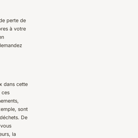
 de perte de
bres à votre
en
s demandez
x dans cette
, ces
nnements,
xemple, sont
s déchets. De
, vous
eurs, la