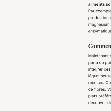
aliments so
Par exemple,
production d
magnésium, 
enzymatique
Comment 
Maintenant 
perte de po
intégrer ces
légumineuses
recettes. C
de fibres. V
plats préfér
découvrir de