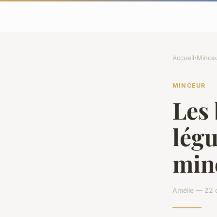
Accueil
›
Mince
MINCEUR
Les
lég
min
Amélie — 22 