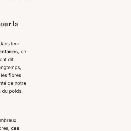
our la
dans leur
entaires
, ce
nt dit,
longtemps,
les fibres
nté de notre
n du poids.
nombreux
ibres,
ces