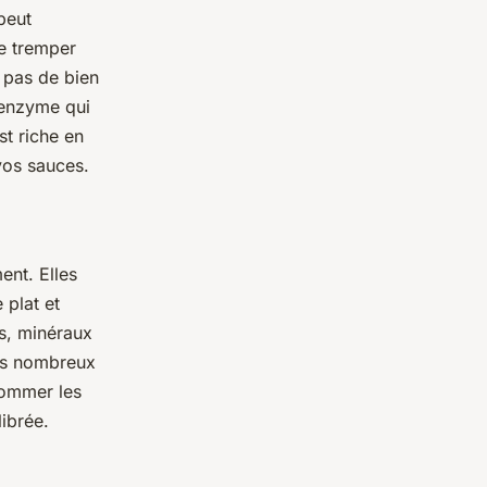
peut
re tremper
z pas de bien
’enzyme qui
st riche en
vos sauces.
nt. Elles
 plat et
es, minéraux
urs nombreux
sommer les
ibrée.