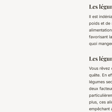
Les légu
Il est indén
poids et de 
alimentation
favorisant l
quoi manger
Les légu
Vous rêvez d
quête. En ef
légumes secs
deux facteur
particulière
plus, ces al
empêchant ai