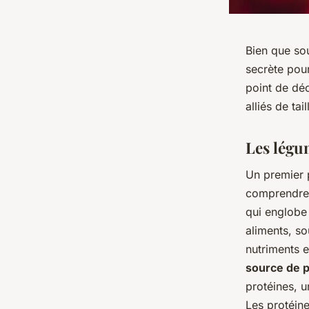
Bien que sou
secrète pour
point de déc
alliés de tai
Les légu
Un premier 
comprendre 
qui englobe l
aliments, so
nutriments 
source de 
protéines, 
Les protéin