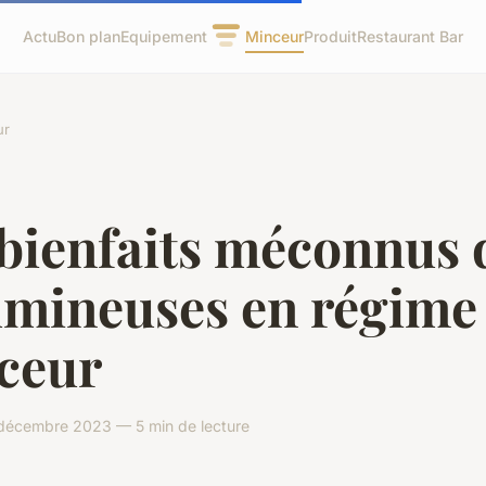
Actu
Bon plan
Equipement
Minceur
Produit
Restaurant Bar
ur
 bienfaits méconnus 
umineuses en régime
ceur
décembre 2023 — 5 min de lecture